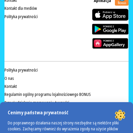
Kontakt
Aplikacja
Kontakt dla mediów
Polityka prywatności
Polityka prywatności
O nas
Kontakt
Regulamin ogólny programu lojalnościowego BONUS
Przeciwdziałanie marnowaniu żywności
Zapraszamy miasto Zamość
Cenimy państwa prywatność
Regulamin akcji Valdinox
Do poprawnego działania naszej strony niezbędne są niektóre pliki
cookies. Zachęcamy również do wyrażenia zgody na użycie plików