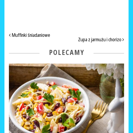
NAWIGACJA PO ARTYKUŁACH
Muffinki śniadaniowe
Zupa z jarmużu i chorizo
POLECAMY