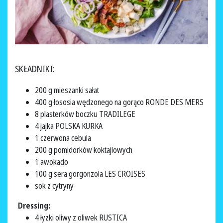
SKŁADNIKI:
200 g mieszanki sałat
400 g łososia wędzonego na gorąco RONDE DES MERS
8 plasterków boczku TRADILEGE
4 jajka POLSKA KURKA
1 czerwona cebula
200 g pomidorków koktajlowych
1 awokado
100 g sera gorgonzola LES CROISES
sok z cytryny
Dressing:
4 łyżki oliwy z oliwek RUSTICA