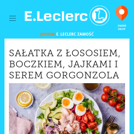
MAIN NAVIGATION
ZMIEŃ
SKLEP
E. LECLERC
ZAMOŚĆ
JESTEŚ W:
SAŁATKA Z ŁOSOSIEM,
BOCZKIEM, JAJKAMI I
SEREM GORGONZOLA